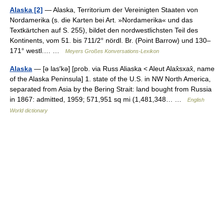
Alaska [2]
— Alaska, Territorium der Vereinigten Staaten von
Nordamerika (s. die Karten bei Art. »Nordamerika« und das
Textkärtchen auf S. 255), bildet den nordwestlichsten Teil des
Kontinents, vom 51. bis 711/2° nördl. Br. (Point Barrow) und 130–
171° westl.… …
Meyers Großes Konversations-Lexikon
Alaska
— [ə las′kə] [prob. via Russ Aliaska < Aleut Alax̂sxax̂, name
of the Alaska Peninsula] 1. state of the U.S. in NW North America,
separated from Asia by the Bering Strait: land bought from Russia
in 1867: admitted, 1959; 571,951 sq mi (1,481,348… …
English
World dictionary