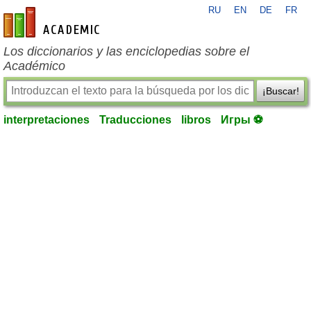
RU
EN
DE
FR
es-academic.com
Los diccionarios y las enciclopedias sobre el
Académico
¡Buscar!
interpretaciones
Traducciones
libros
Игры ⚽