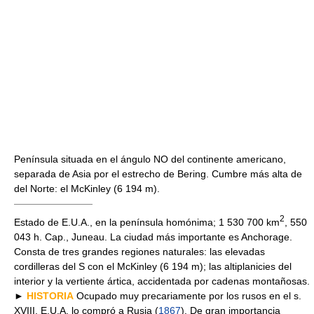
Península situada en el ángulo NO del continente americano,
separada de Asia por el estrecho de Bering. Cumbre más alta de
del Norte: el McKinley (6 194 m).
————————
2
Estado de E.U.A., en la península homónima; 1 530 700 km
, 550
043 h. Cap., Juneau. La ciudad más importante es Anchorage.
Consta de tres grandes regiones naturales: las elevadas
cordilleras del S con el McKinley (6 194 m); las altiplanicies del
interior y la vertiente ártica, accidentada por cadenas montañosas.
►
HISTORIA
Ocupado muy precariamente por los rusos en el s.
XVIII, E.U.A. lo compró a Rusia (
1867
). De gran importancia