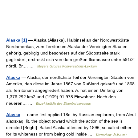
Alaska [1]
— Alaska (Aliaska), Halbinsel an der Nordwestküste
Nordamerikas, zum Territorium Alaska der Vereinigten Staaten
gehörig, gebirgig und besonders auf der Südostseite stark
gegliedert, erstreckt sich von dem großen Iliamnasee unter 591/2°
nördl. Br.… …
Meyers Großes Konversations-Lexikon
Alaska
— Alaska, der nördlichste Teil der Vereinigten Staaten von
Amerika, den diese im Jahre 1867 von Rußland gekauft und 1868
als Territorium angegliedert haben. A. hat einen Umfang von
1,376.292 km2 und (1909) 91.978 Einwohner. Nach den
neueren… …
Enzyklopädie des Eisenbahnwesens
Alaska
— name first applied 18c. by Russian explorers, from Aleut
alaxsxaq, lit. the object toward which the action of the sea is
directed [Bright]. Baked Alaska attested by 1896, so called either
for its whiteness or from being cold inside …
Etymology dictionary