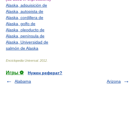
Alaska, adquisición de
Alaska, autopista de
Alaska, cordillera de
Alaska, golfo de
Alaska, oleoducto de
Alaska, península de
Alaska, Universidad de
salmón de Alaska
Enciclopedia Universal
.
2012
.
Игры ⚽
Нужен реферат?
Alabama
Arizona