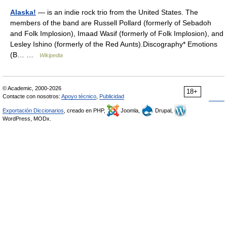
Alaska!
— is an indie rock trio from the United States. The
members of the band are Russell Pollard (formerly of Sebadoh
and Folk Implosion), Imaad Wasif (formerly of Folk Implosion), and
Lesley Ishino (formerly of the Red Aunts).Discography* Emotions
(B… …
Wikipedia
© Academic, 2000-2026
18+
Contacte con nosotros:
Apoyo técnico
,
Publicidad
Exportación Diccionarios
, creado en PHP,
Joomla,
Drupal,
WordPress, MODx.