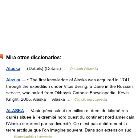
Mira otros diccionarios:
Alaska
— (Details) (Details) …
Deutsch Wikipedia
Alaska
— • The first knowledge of Alaska was acquired in 1741
through the expedition under Vitus Bering, a Dane in the Russian
service, who sailed from Okhoysk Catholic Encyclopedia. Kevin
Knight. 2006. Alaska Alaska …
Catholic encyclopedia
ALASKA
— Vaste péninsule d’un million et demi de kilomètres
carrés située à l’extrémité nord ouest du continent nord américain,
l’Alaska surprend par sa diversité. Ce n’est pas entièrement la
terre arctique que l’on imagine souvent. Dans son extension sud
…
Encyclopédie Universelle